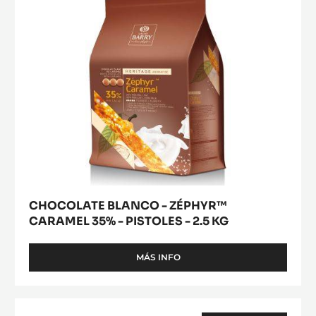
-
PISTOLES
-
2.5
KG
CHOCOLATE BLANCO - ZÉPHYR™
CARAMEL 35% - PISTOLES - 2.5 KG
MÁS INFO
-
CHOCOLATE
BLANCO
-
COBERTURA
ZÉPHYR™