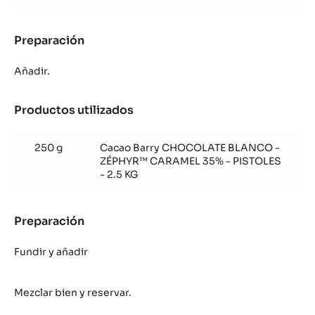
Preparación
:
Crujiente
avellanas
Añadir.
caramelo
Productos utilizados
:
Crujiente
avellanas
250 g
Cacao Barry CHOCOLATE BLANCO -
caramelo
ZÉPHYR™ CARAMEL 35% - PISTOLES
- 2.5 KG
Preparación
:
Crujiente
avellanas
Fundir y añadir
caramelo
Mezclar bien y reservar.