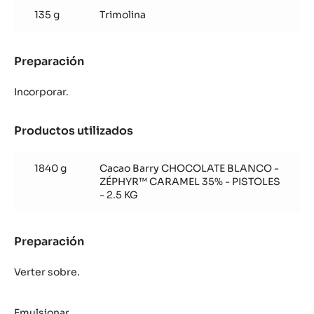
Zéphyr
135 g
Trimolina
Caramel
Preparación
:
Ganache
Zéphyr
Incorporar.
Caramel
Productos utilizados
:
Ganache
Zéphyr
1840 g
Cacao Barry CHOCOLATE BLANCO -
Caramel
ZÉPHYR™ CARAMEL 35% - PISTOLES
- 2.5 KG
Preparación
:
Ganache
Zéphyr
Verter sobre.
Caramel
Emulsionar.