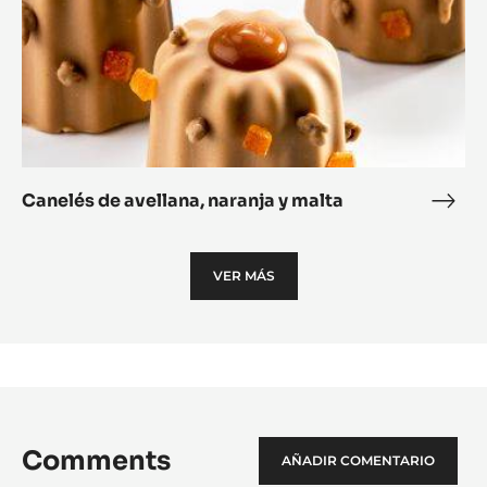
Canelés de avellana, naranja y malta
Cane
de
avell
VER MÁS
nara
y
malt
Comments
AÑADIR COMENTARIO