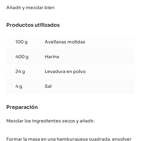
Sablé
Breton
Añadir y mezclar bien
Avellanas
Productos utilizados
:
Sablé
Breton
100 g
Avellanas molidas
Avellanas
400 g
Harina
24 g
Levadura en polvo
4 g
Sal
Preparación
:
Sablé
Breton
Mezclar los ingredientes secos y añadir.
Avellanas
Formar la masa en una hamburguesa cuadrada, envolver