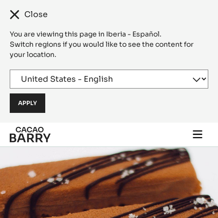
Close
You are viewing this page in Iberia - Español.
Switch regions if you would like to see the content for
your location.
Skip to main content
Togg
main
navi