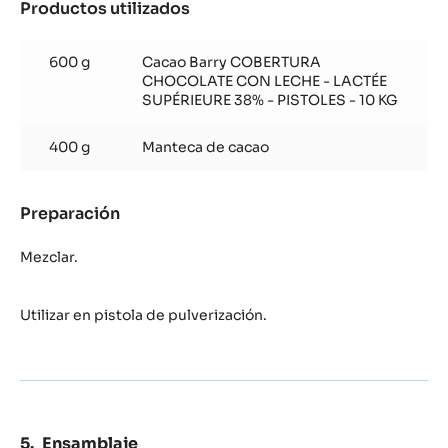
Productos utilizados
:
Pintura
Chocolate
600 g
Cacao Barry COBERTURA
leche
CHOCOLATE CON LECHE - LACTÉE
Lactée
SUPÉRIEURE 38% - PISTOLES - 10 KG
Supérieure
400 g
Manteca de cacao
Preparación
:
Pintura
Chocolate
Mezclar.
leche
Lactée
Utilizar en pistola de pulverización.
Supérieure
Ensamblaje