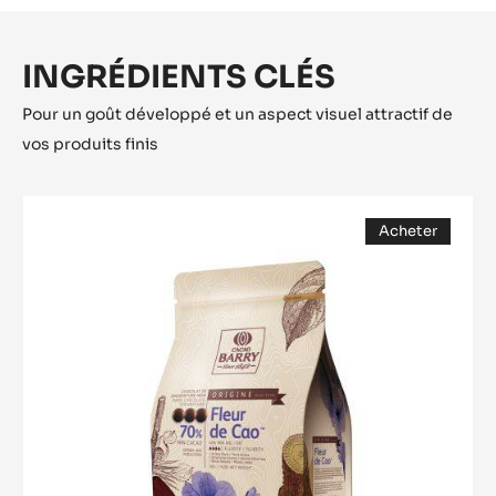
INGRÉDIENTS CLÉS
Pour un goût développé et un aspect visuel attractif de
vos produits finis
COUVERTURE
Acheter
NOIRE
(opens
-
a
modal
FLEUR
window)
DE
CAO
70%
-
PISTOLES
-
5KG