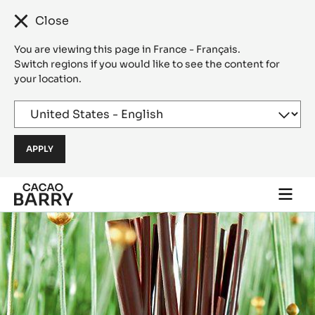
Close
You are viewing this page in France - Français.
Switch regions if you would like to see the content for
your location.
Skip to main content
Togg
main
navi