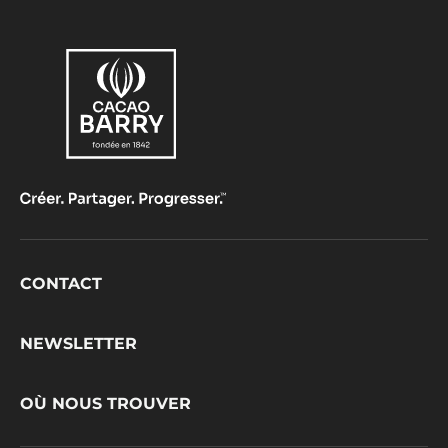
Footer
CONTACT
CacaoBarry
NEWSLETTER
OÙ NOUS TROUVER