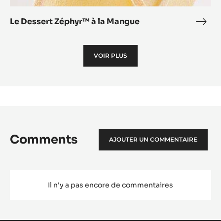
Le Dessert Zéphyr™ à la Mangue
Le
Dess
Zép
VOIR PLUS
à
la
Man
Comments
AJOUTER UN COMMENTAIRE
Il n'y a pas encore de commentaires