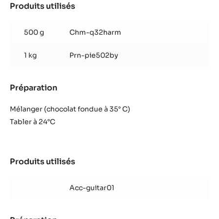
-
Produits utilisés
:
5KG
Intérieur
SAC
500 g
Chm-q32harm
1 kg
Prn-pie502by
Préparation
:
Intérieur
Mélanger (chocolat fondue à 35° C)
Tabler à 24°C
Produits utilisés
:
Intérieur
Acc-guitar01