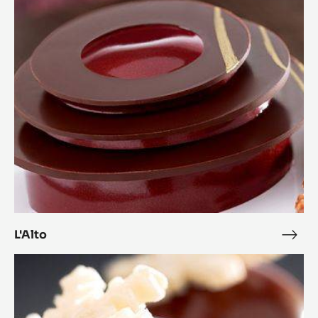
L'Alto
L'Alt
Bonbon
Cara
Crakine™
coco