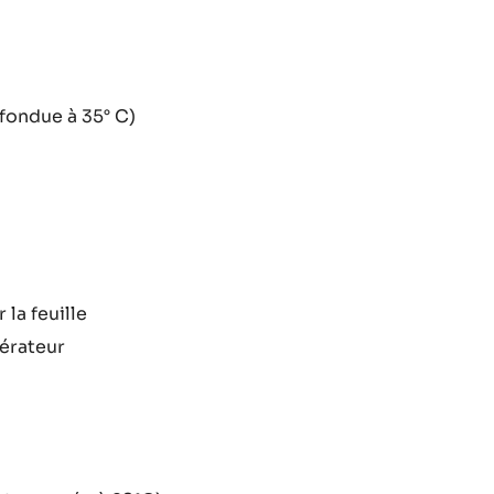
rieur
fondue à 35° C)
rieur
 la feuille
gérateur
rieur