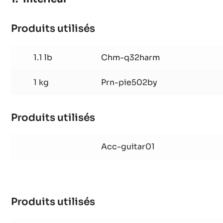
Produits utilisés
:
Intérieur
1.1 lb
Chm-q32harm
1 kg
Prn-pie502by
Produits utilisés
:
Intérieur
Acc-guitar01
Produits utilisés
:
Intérieur