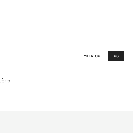
MÉTRIQUE
US
cène