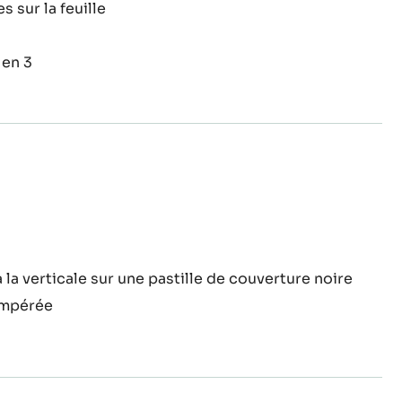
s sur la feuille
 en 3
tage
 la verticale sur une pastille de couverture noire
mpérée