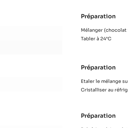
-
5KG
SAC
Préparation
:
Inté
Mélanger (chocolat 
Tabler à 24°C
Préparation
:
Inté
Etaler le mélange sur
Cristalliser au réfri
Préparation
:
Inté