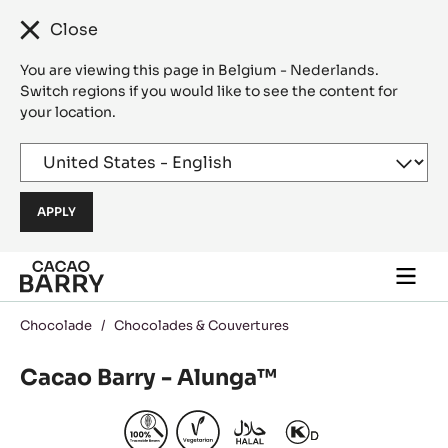
Close
You are viewing this page in Belgium - Nederlands.
Switch regions if you would like to see the content for
your location.
Skip to main content
Togg
main
navi
Chocolade
/
Chocolades & Couvertures
Cacao Barry - Alunga™