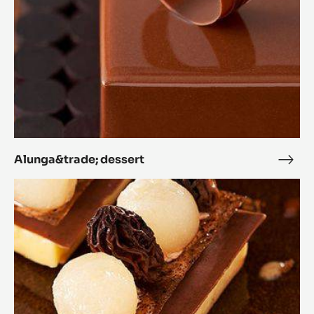
Alunga&trade; dessert
Alun
dess
Chocolade
met
champignons