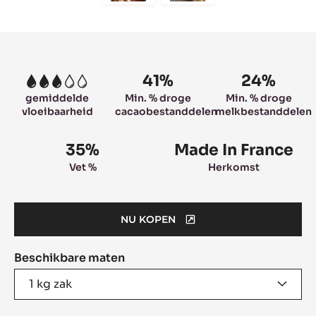
to
to
slide
slide
6
7
Product
information
41%
24%
3
gemiddelde
Min. % droge
Min. % droge
vloeibaarheid
cacaobestanddelen
melkbestanddelen
35%
Made In France
Vet %
Herkomst
NU KOPEN
(OPENS
A
Beschikbare maten
MODAL
WINDOW)
1 kg zak