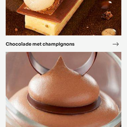
Chocolade met champignons
Choc
met
Alunga™
cham
mousse