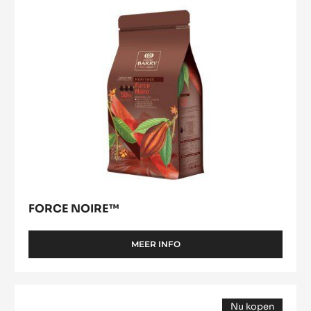
FORCE NOIRE™
MEER INFO
-
FORCE
NOIRE™
Zéphyr™
Nu kopen