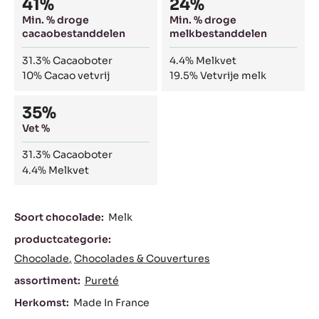
41%
24%
Min. % droge
Min. % droge
cacaobestanddelen
melkbestanddelen
31.3%
Cacaoboter
4.4%
Melkvet
10%
Cacao vetvrij
19.5%
Vetvrije melk
35%
Vet %
31.3%
Cacaoboter
4.4%
Melkvet
Kenmerken
Soort chocolade:
Melk
productcategorie:
Chocolade
Chocolades & Couvertures
assortiment:
Pureté
Herkomst:
Made In France