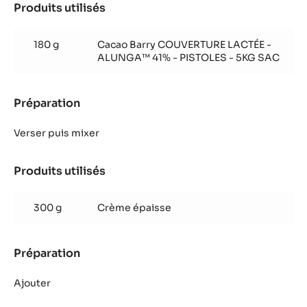
Produits utilisés
:
Mousse
Alunga&trade;
180 g
Cacao Barry COUVERTURE LACTÉE -
ALUNGA™ 41% - PISTOLES - 5KG SAC
Préparation
:
Mousse
Alunga&trade;
Verser puis mixer
Produits utilisés
:
Mousse
Alunga&trade;
300 g
Crème épaisse
Préparation
:
Mousse
Alunga&trade;
Ajouter