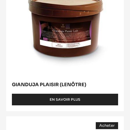
GIANDUJA PLAISIR (LENÔTRE)
EN SAVOIR PLUS
-
GIANDUJA
PLAISIR
(LENÔTRE)
MASSE
Acheter
DE
(opens