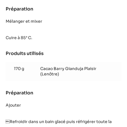
Préparation
:
Crème
glacée
Mélanger et mixer
Gianduja
Cuire à 85° C.
Produits utilisés
:
Crème
glacée
170 g
Cacao Barry Gianduja Plaisir
Gianduja
(Lenôtre)
Préparation
:
Crème
glacée
Ajouter
Gianduja
Refroidir dans un bain glacé puis réfrigérer toute la