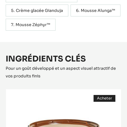
Crème glacée Gianduja
Mousse Alunga™
Mousse Zéphyr™
INGRÉDIENTS CLÉS
Pour un goût développé et un aspect visuel attractif de
vos produits finis
Gianduja
Acheter
Plaisir
(opens
(Lenôtre)
a
modal
window)