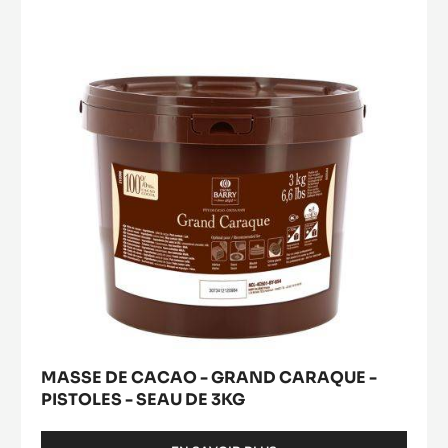
CACAO
a
modal
-
window)
GRAND
CARAQUE
-
PISTOLES
-
SEAU
DE
3KG
MASSE DE CACAO - GRAND CARAQUE -
PISTOLES - SEAU DE 3KG