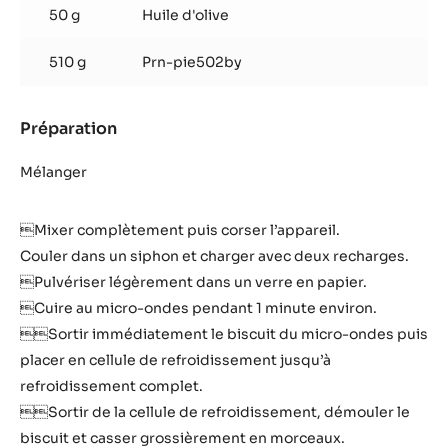
50 g
Huile d'olive
510 g
Prn-pie502by
Préparation
:
Biscuit
praliné
Mélanger
micro-
ondes
Mixer complètement puis corser l’appareil.
Couler dans un siphon et charger avec deux recharges.
Pulvériser légèrement dans un verre en papier.
Cuire au micro-ondes pendant 1 minute environ.
Sortir immédiatement le biscuit du micro-ondes puis
placer en cellule de refroidissement jusqu’à
refroidissement complet.
Sortir de la cellule de refroidissement, démouler le
biscuit et casser grossièrement en morceaux.