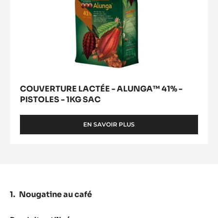
COUVERTURE LACTÉE - ALUNGA™ 41% -
PISTOLES - 1KG SAC
EN SAVOIR PLUS
-
COUVERTURE
LACTÉE
-
ALUNGA™
41%
-
PISTOLES
Nougatine au café
-
1KG
SAC