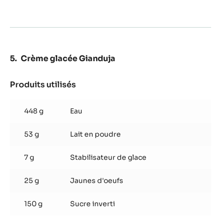
Crème glacée Gianduja
Produits utilisés
:
Crème
glacée
448 g
Eau
Gianduja
53 g
Lait en poudre
7 g
Stabilisateur de glace
25 g
Jaunes d'oeufs
150 g
Sucre inverti