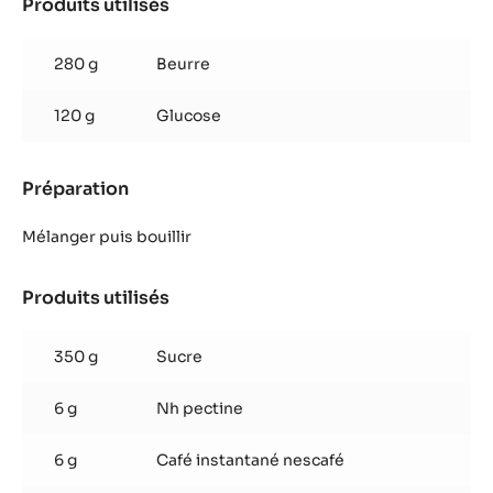
Produits utilisés
:
Nougatine
au
280 g
Beurre
café
120 g
Glucose
Préparation
:
Nougatine
au
Mélanger puis bouillir
café
Produits utilisés
:
Nougatine
au
350 g
Sucre
café
6 g
Nh pectine
6 g
Café instantané nescafé