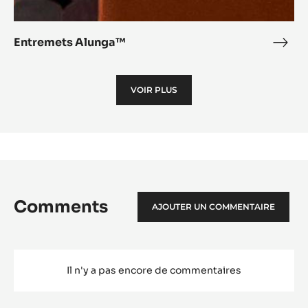
Entremets Alunga™
Entr
Alu
VOIR PLUS
Comments
AJOUTER UN COMMENTAIRE
Il n'y a pas encore de commentaires