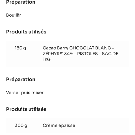
Préparation
:
Mousse
Zéphyr&trade;
Bouillir
Produits utilisés
:
Mousse
Zéphyr&trade;
180 g
Cacao Barry CHOCOLAT BLANC -
ZÉPHYR™ 34% - PISTOLES - SAC DE
1KG
Préparation
:
Mousse
Zéphyr&trade;
Verser puis mixer
Produits utilisés
:
Mousse
Zéphyr&trade;
300 g
Crème épaisse