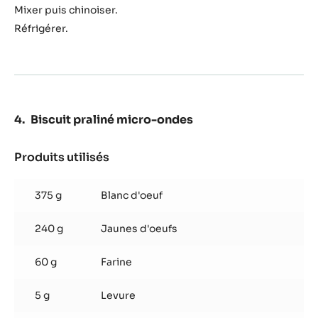
Mixer puis chinoiser.
Réfrigérer.
Biscuit praliné micro-ondes
Produits utilisés
:
Biscuit
praliné
375 g
Blanc d'oeuf
micro-
ondes
240 g
Jaunes d'oeufs
60 g
Farine
5 g
Levure