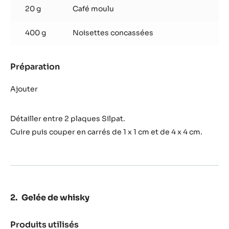
20 g
Café moulu
400 g
Noisettes concassées
Préparation
:
Nougatine
au
Ajouter
café
Détailler entre 2 plaques Silpat.
Cuire puis couper en carrés de 1 x 1 cm et de 4 x 4 cm.
Gelée de whisky
Produits utilisés
: