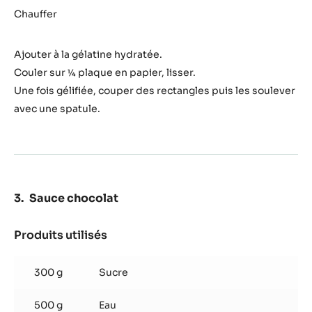
de
Chauffer
whisky
Ajouter à la gélatine hydratée.
Couler sur ¼ plaque en papier, lisser.
Une fois gélifiée, couper des rectangles puis les soulever
avec une spatule.
Sauce chocolat
Produits utilisés
:
Sauce
chocolat
300 g
Sucre
500 g
Eau