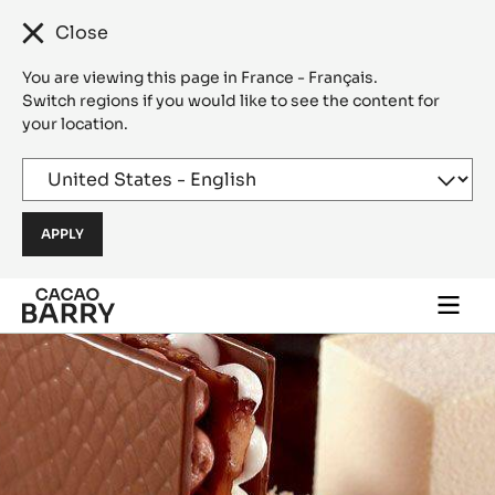
Close
You are viewing this page in France - Français.
Switch regions if you would like to see the content for
your location.
Skip to main content
Togg
main
navi