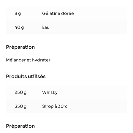
Gelée
de
8 g
Gélatine dorée
whisky
40 g
Eau
Préparation
:
Gelée
de
Mélanger et hydrater
whisky
Produits utilisés
:
Gelée
de
250 g
Whisky
whisky
350 g
Sirop à 30°c
Préparation
:
Gelée