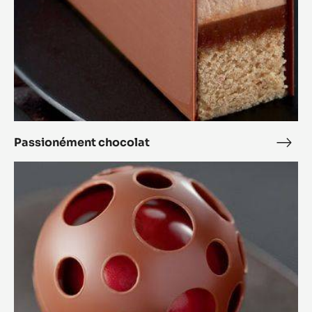
Passionément chocolat
Pass
choc
Sphère
lactée