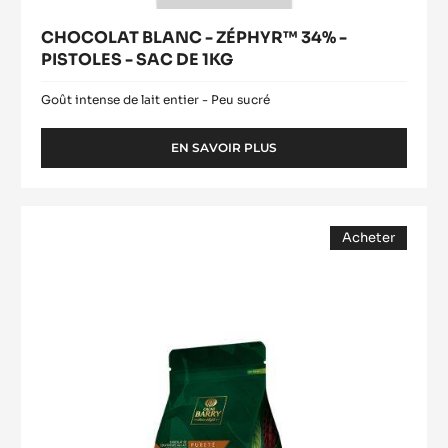
CHOCOLAT BLANC - ZÉPHYR™ 34% -
PISTOLES - SAC DE 1KG
Goût intense de lait entier - Peu sucré
EN SAVOIR PLUS
-
CHOCOLAT
BLANC
-
COUVERTURE
ZÉPHYR™
Acheter
LACTÉE
34%
(opens
-
-
a
modal
PISTOLES
ALUNGA™
window)
-
41%
SAC
-
DE
1KG
PISTOLES
-
1KG
SAC