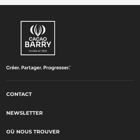
Footer
CONTACT
CacaoBarry
NEWSLETTER
OÙ NOUS TROUVER